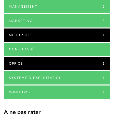
MANAGEMENT
2
MARKETING
3
MICROSOFT
1
NON CLASSÉ
6
OFFICE
1
SYSTÈME D'EXPLOITATION
1
WINDOWS
1
A ne pas rater