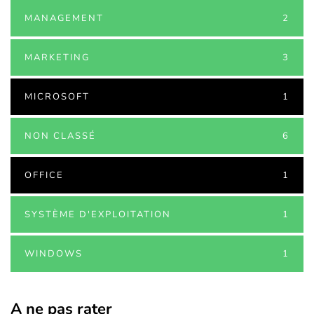
MANAGEMENT
2
MARKETING
3
MICROSOFT
1
NON CLASSÉ
6
OFFICE
1
SYSTÈME D'EXPLOITATION
1
WINDOWS
1
A ne pas rater