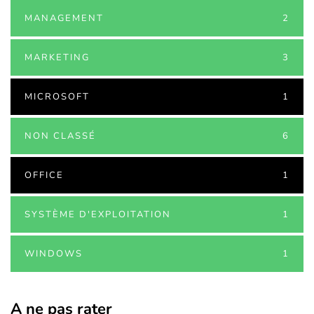
MANAGEMENT
2
MARKETING
3
MICROSOFT
1
NON CLASSÉ
6
OFFICE
1
SYSTÈME D'EXPLOITATION
1
WINDOWS
1
A ne pas rater