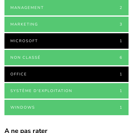
MANAGEMENT
2
MARKETING
3
MICROSOFT
1
NON CLASSÉ
6
OFFICE
1
SYSTÈME D'EXPLOITATION
1
WINDOWS
1
A ne pas rater