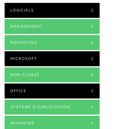
LOGICIELS
2
MANAGEMENT
2
MARKETING
3
MICROSOFT
1
NON CLASSÉ
6
OFFICE
1
SYSTÈME D'EXPLOITATION
1
WINDOWS
1