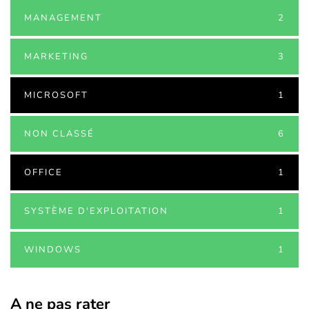
MANAGEMENT
2
MARKETING
3
MICROSOFT
1
NON CLASSÉ
6
OFFICE
1
SYSTÈME D'EXPLOITATION
1
WINDOWS
1
A ne pas rater