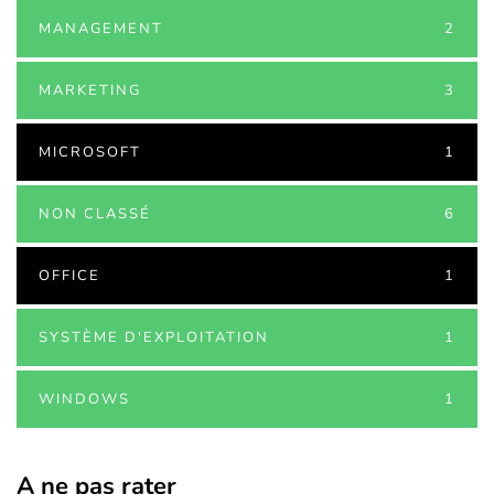
MANAGEMENT
2
MARKETING
3
MICROSOFT
1
NON CLASSÉ
6
OFFICE
1
SYSTÈME D'EXPLOITATION
1
WINDOWS
1
A ne pas rater