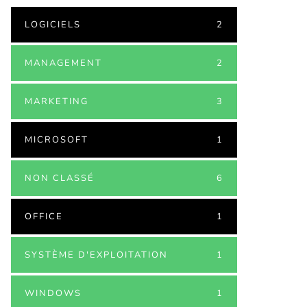
LOGICIELS
2
MANAGEMENT
2
MARKETING
3
MICROSOFT
1
NON CLASSÉ
6
OFFICE
1
SYSTÈME D'EXPLOITATION
1
WINDOWS
1