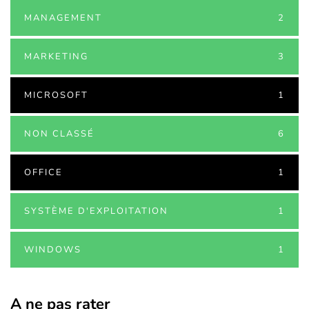
MANAGEMENT
2
MARKETING
3
MICROSOFT
1
NON CLASSÉ
6
OFFICE
1
SYSTÈME D'EXPLOITATION
1
WINDOWS
1
A ne pas rater