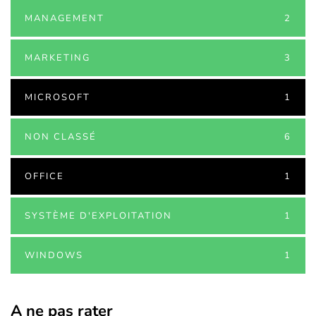
MANAGEMENT
2
MARKETING
3
MICROSOFT
1
NON CLASSÉ
6
OFFICE
1
SYSTÈME D'EXPLOITATION
1
WINDOWS
1
A ne pas rater