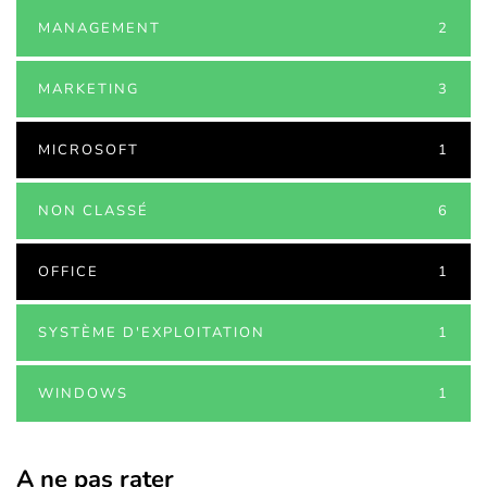
MANAGEMENT
2
MARKETING
3
MICROSOFT
1
NON CLASSÉ
6
OFFICE
1
SYSTÈME D'EXPLOITATION
1
WINDOWS
1
A ne pas rater