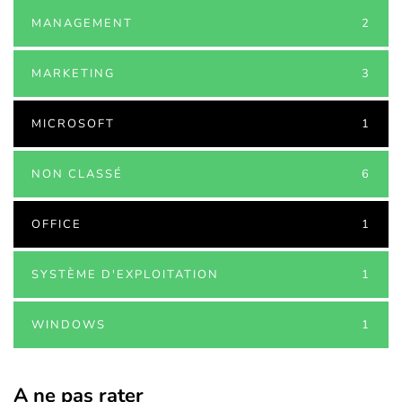
MANAGEMENT
2
MARKETING
3
MICROSOFT
1
NON CLASSÉ
6
OFFICE
1
SYSTÈME D'EXPLOITATION
1
WINDOWS
1
A ne pas rater