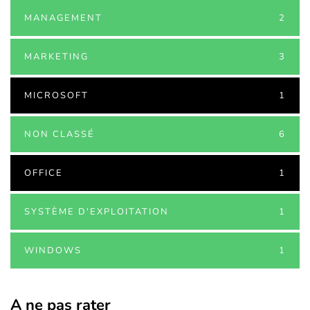
MANAGEMENT
2
MARKETING
3
MICROSOFT
1
NON CLASSÉ
6
OFFICE
1
SYSTÈME D'EXPLOITATION
1
WINDOWS
1
A ne pas rater