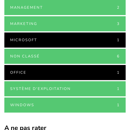
MANAGEMENT
2
MARKETING
3
MICROSOFT
1
NON CLASSÉ
6
OFFICE
1
SYSTÈME D'EXPLOITATION
1
WINDOWS
1
A ne pas rater