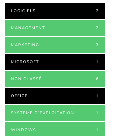
LOGICIELS
2
MANAGEMENT
2
MARKETING
3
MICROSOFT
1
NON CLASSÉ
6
OFFICE
1
SYSTÈME D'EXPLOITATION
1
WINDOWS
1