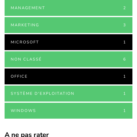
MANAGEMENT
2
MARKETING
3
MICROSOFT
1
NON CLASSÉ
6
OFFICE
1
SYSTÈME D'EXPLOITATION
1
WINDOWS
1
A ne pas rater