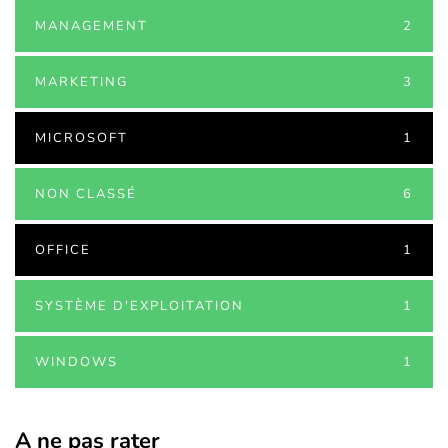
MANAGEMENT
2
MARKETING
3
MICROSOFT
1
NON CLASSÉ
6
OFFICE
1
SYSTÈME D'EXPLOITATION
1
WINDOWS
1
A ne pas rater