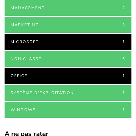
MANAGEMENT
2
MARKETING
3
MICROSOFT
1
NON CLASSÉ
6
OFFICE
1
SYSTÈME D'EXPLOITATION
1
WINDOWS
1
A ne pas rater