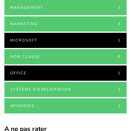
MANAGEMENT
2
MARKETING
3
MICROSOFT
1
NON CLASSÉ
6
OFFICE
1
SYSTÈME D'EXPLOITATION
1
WINDOWS
1
A ne pas rater