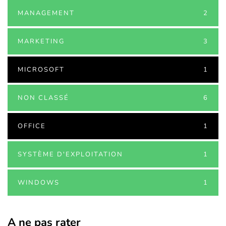
MANAGEMENT
2
MARKETING
3
MICROSOFT
1
NON CLASSÉ
6
OFFICE
1
SYSTÈME D'EXPLOITATION
1
WINDOWS
1
A ne pas rater