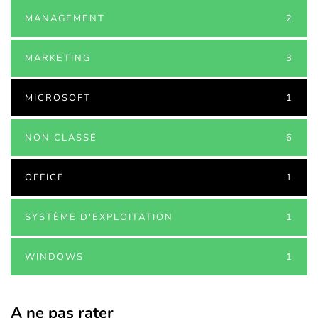
MANAGEMENT
2
MARKETING
3
MICROSOFT
1
NON CLASSÉ
6
OFFICE
1
SYSTÈME D'EXPLOITATION
1
WINDOWS
1
A ne pas rater