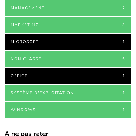
MANAGEMENT
2
MARKETING
3
MICROSOFT
1
NON CLASSÉ
6
OFFICE
1
SYSTÈME D'EXPLOITATION
1
WINDOWS
1
A ne pas rater