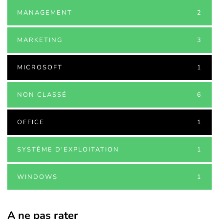
MANAGEMENT
2
MARKETING
3
MICROSOFT
1
NON CLASSÉ
6
OFFICE
1
SYSTÈME D'EXPLOITATION
1
WINDOWS
1
A ne pas rater