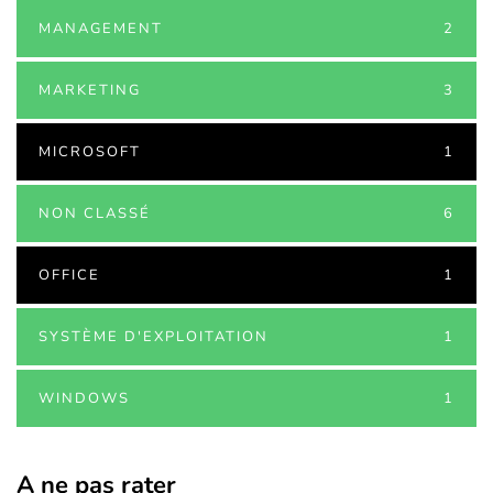
MANAGEMENT
2
MARKETING
3
MICROSOFT
1
NON CLASSÉ
6
OFFICE
1
SYSTÈME D'EXPLOITATION
1
WINDOWS
1
A ne pas rater