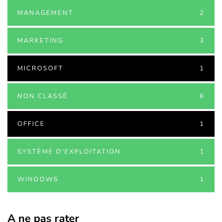
MANAGEMENT
2
MARKETING
3
MICROSOFT
1
NON CLASSÉ
6
OFFICE
1
SYSTÈME D'EXPLOITATION
1
WINDOWS
1
A ne pas rater