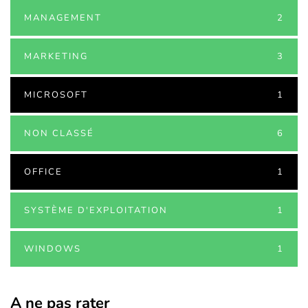
MANAGEMENT
2
MARKETING
3
MICROSOFT
1
NON CLASSÉ
6
OFFICE
1
SYSTÈME D'EXPLOITATION
1
WINDOWS
1
A ne pas rater