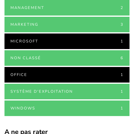
MANAGEMENT
2
MARKETING
3
MICROSOFT
1
NON CLASSÉ
6
OFFICE
1
SYSTÈME D'EXPLOITATION
1
WINDOWS
1
A ne pas rater