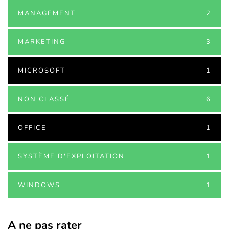
MANAGEMENT
2
MARKETING
3
MICROSOFT
1
NON CLASSÉ
6
OFFICE
1
SYSTÈME D'EXPLOITATION
1
WINDOWS
1
A ne pas rater