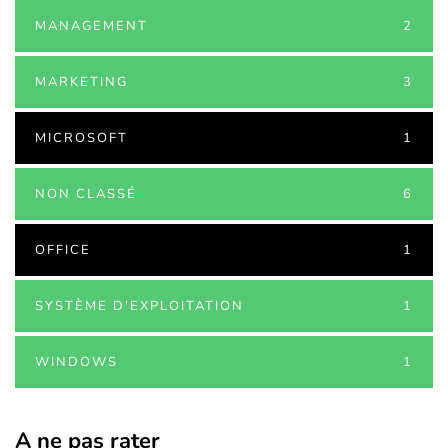
MANAGEMENT
2
MARKETING
3
MICROSOFT
1
NON CLASSÉ
6
OFFICE
1
SYSTÈME D'EXPLOITATION
1
WINDOWS
1
A ne pas rater