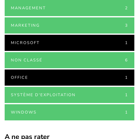
MANAGEMENT
2
MARKETING
3
MICROSOFT
1
NON CLASSÉ
6
OFFICE
1
SYSTÈME D'EXPLOITATION
1
WINDOWS
1
A ne pas rater