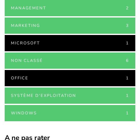
MANAGEMENT
2
MARKETING
3
MICROSOFT
1
NON CLASSÉ
6
OFFICE
1
SYSTÈME D'EXPLOITATION
1
WINDOWS
1
A ne pas rater