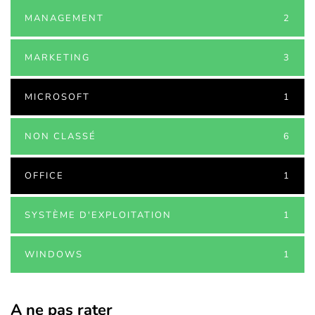
MANAGEMENT
2
MARKETING
3
MICROSOFT
1
NON CLASSÉ
6
OFFICE
1
SYSTÈME D'EXPLOITATION
1
WINDOWS
1
A ne pas rater