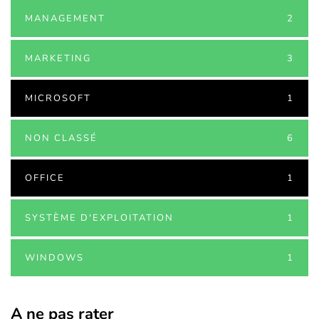
MANAGEMENT
2
MARKETING
3
MICROSOFT
1
NON CLASSÉ
6
OFFICE
1
SYSTÈME D'EXPLOITATION
1
WINDOWS
1
A ne pas rater