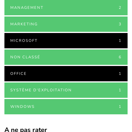
MANAGEMENT
2
MARKETING
3
MICROSOFT
1
NON CLASSÉ
6
OFFICE
1
SYSTÈME D'EXPLOITATION
1
WINDOWS
1
A ne pas rater