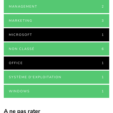
MANAGEMENT
2
MARKETING
3
MICROSOFT
1
NON CLASSÉ
6
OFFICE
1
SYSTÈME D'EXPLOITATION
1
WINDOWS
1
A ne pas rater