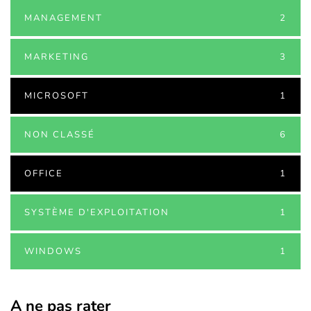
MANAGEMENT
2
MARKETING
3
MICROSOFT
1
NON CLASSÉ
6
OFFICE
1
SYSTÈME D'EXPLOITATION
1
WINDOWS
1
A ne pas rater