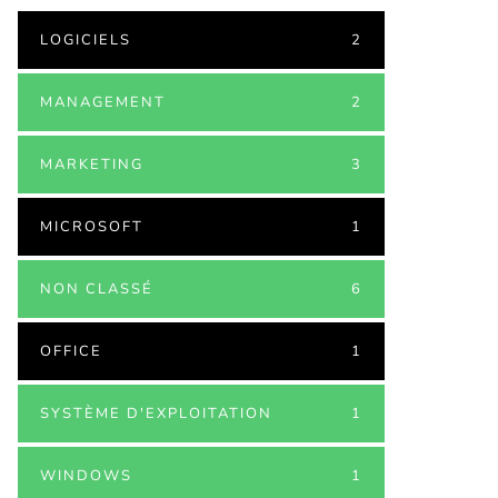
LOGICIELS
2
MANAGEMENT
2
MARKETING
3
MICROSOFT
1
NON CLASSÉ
6
OFFICE
1
SYSTÈME D'EXPLOITATION
1
WINDOWS
1