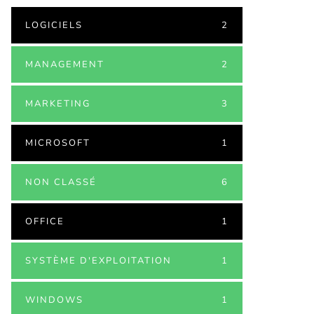
LOGICIELS
2
MANAGEMENT
2
MARKETING
3
MICROSOFT
1
NON CLASSÉ
6
OFFICE
1
SYSTÈME D'EXPLOITATION
1
WINDOWS
1