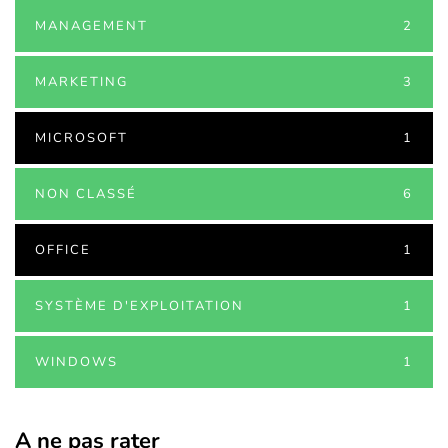
MANAGEMENT
2
MARKETING
3
MICROSOFT
1
NON CLASSÉ
6
OFFICE
1
SYSTÈME D'EXPLOITATION
1
WINDOWS
1
A ne pas rater