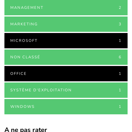
MANAGEMENT
2
MARKETING
3
MICROSOFT
1
NON CLASSÉ
6
OFFICE
1
SYSTÈME D'EXPLOITATION
1
WINDOWS
1
A ne pas rater