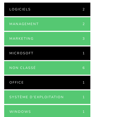
LOGICIELS
2
MANAGEMENT
2
MARKETING
3
MICROSOFT
1
NON CLASSÉ
6
OFFICE
1
SYSTÈME D'EXPLOITATION
1
WINDOWS
1