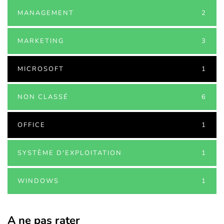
MANAGEMENT
2
MARKETING
3
MICROSOFT
1
NON CLASSÉ
6
OFFICE
1
SYSTÈME D'EXPLOITATION
1
WINDOWS
1
A ne pas rater