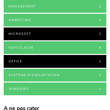
MANAGEMENT
2
MARKETING
3
MICROSOFT
1
NON CLASSÉ
6
OFFICE
1
SYSTÈME D'EXPLOITATION
1
WINDOWS
1
A ne pas rater