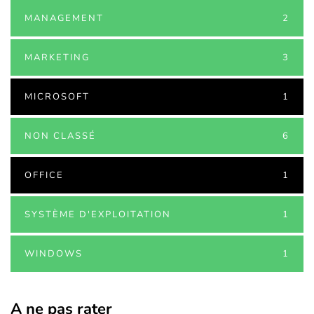
MANAGEMENT
2
MARKETING
3
MICROSOFT
1
NON CLASSÉ
6
OFFICE
1
SYSTÈME D'EXPLOITATION
1
WINDOWS
1
A ne pas rater