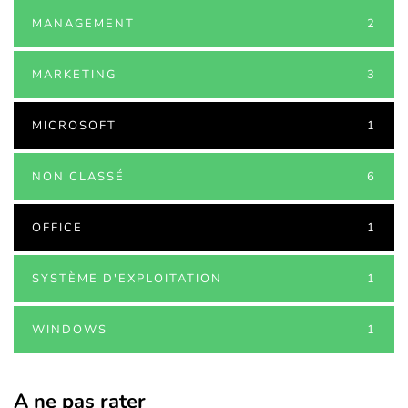
MANAGEMENT
2
MARKETING
3
MICROSOFT
1
NON CLASSÉ
6
OFFICE
1
SYSTÈME D'EXPLOITATION
1
WINDOWS
1
A ne pas rater