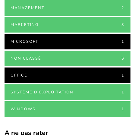
MANAGEMENT
2
MARKETING
3
MICROSOFT
1
NON CLASSÉ
6
OFFICE
1
SYSTÈME D'EXPLOITATION
1
WINDOWS
1
A ne pas rater