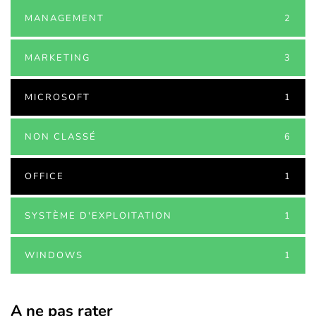
MANAGEMENT
2
MARKETING
3
MICROSOFT
1
NON CLASSÉ
6
OFFICE
1
SYSTÈME D'EXPLOITATION
1
WINDOWS
1
A ne pas rater