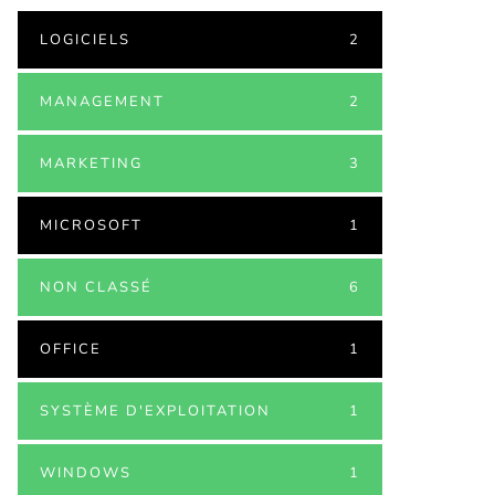
LOGICIELS
2
MANAGEMENT
2
MARKETING
3
MICROSOFT
1
NON CLASSÉ
6
OFFICE
1
SYSTÈME D'EXPLOITATION
1
WINDOWS
1