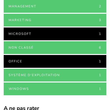
MANAGEMENT
2
MARKETING
3
MICROSOFT
1
NON CLASSÉ
6
OFFICE
1
SYSTÈME D'EXPLOITATION
1
WINDOWS
1
A ne pas rater