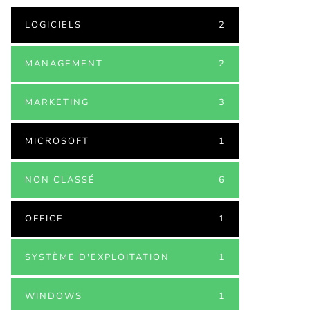
LOGICIELS
2
MANAGEMENT
2
MARKETING
3
MICROSOFT
1
NON CLASSÉ
6
OFFICE
1
SYSTÈME D'EXPLOITATION
1
WINDOWS
1